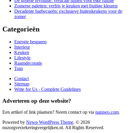
De groene revolutie: verticale tuinen voor elke ruimte
Zomerse paletten: verfris je keuken met fruitige kleuren
Decadente barbecueën: exclusieve buitenkeukens voor de
zomer
Categorieën
Energie besparen
Interieur
Keuken
Lifestyle
Raamdecoratie
Tuin
Contact
Sitemap
Write for Us - Complete Guidelines
Adverteren op deze website?
Een artikel of link plaatsen? Neem contact op via
napiseo.com
.
Powered by
Newp WordPress Theme
.
© 2026
nuzorgverzekeringvergelijken.nl. All Rights Reserved.