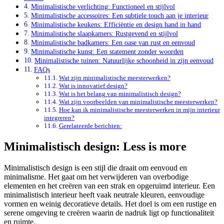
Minimalistische verlichting: Functioneel en stijlvol
Minimalistische accessoires: Een subtiele touch aan je interieur
Minimalistische keukens: Efficiëntie en design hand in hand
Minimalistische slaapkamers: Rustgevend en stijlvol
Minimalistische badkamers: Een oase van rust en eenvoud
Minimalistische kunst: Een statement zonder woorden
Minimalistische tuinen: Natuurlijke schoonheid in zijn eenvoud
FAQs
Wat zijn minimalistische meesterwerken?
Wat is innovatief design?
Wat is het belang van minimalistisch design?
Wat zijn voorbeelden van minimalistische meesterwerken?
Hoe kan ik minimalistische meesterwerken in mijn interieur
integreren?
Gerelateerde berichten:
Minimalistisch design: Less is more
Minimalistisch design is een stijl die draait om eenvoud en
minimalisme. Het gaat om het verwijderen van overbodige
elementen en het creëren van een strak en opgeruimd interieur. Een
minimalistisch interieur heeft vaak neutrale kleuren, eenvoudige
vormen en weinig decoratieve details. Het doel is om een rustige en
serene omgeving te creëren waarin de nadruk ligt op functionaliteit
en ruimte.