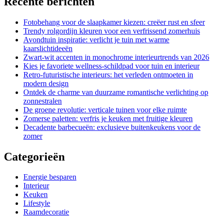
Recente berichten
Fotobehang voor de slaapkamer kiezen: creëer rust en sfeer
Trendy rolgordijn kleuren voor een verfrissend zomerhuis
Avondtuin inspiratie: verlicht je tuin met warme
kaarslichtideeën
Zwart-wit accenten in monochrome interieurtrends van 2026
Kies je favoriete wellness-schildpad voor tuin en interieur
Retro-futuristische interieurs: het verleden ontmoeten in
modern design
Ontdek de charme van duurzame romantische verlichting op
zonnestralen
De groene revolutie: verticale tuinen voor elke ruimte
Zomerse paletten: verfris je keuken met fruitige kleuren
Decadente barbecueën: exclusieve buitenkeukens voor de
zomer
Categorieën
Energie besparen
Interieur
Keuken
Lifestyle
Raamdecoratie