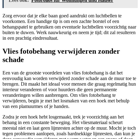
Lees ook:
Fotorollos für Wohnungen und Häuser
Zorg ervoor dat je elke baan goed aandrukt om luchtbellen te
voorkomen. Een handige tip is om een zachte borstel of een
behangspatel te gebruiken om eventuele luchtbellen voorzichtig naar
buiten te duwen. Werk nauwkeurig en neem je tijd; dit zal resulteren
in een prachtig eindresultaat.
Vlies fotobehang verwijderen zonder
schade
Een van de grootste voordelen van vlies fotobehang is dat het
eenvoudig kan worden verwijderd zonder schade aan de muur toe te
brengen. Dit maakt het ideaal voor mensen die graag regelmatig hun
interieur veranderen of voor huurders die geen permanente
veranderingen willen aanbrengen. Om vlies fotobehang te
verwijderen, begin je met het losmaken van een hoek met behulp
van een plamuurmes of je handen.
Zodra je een hoek hebt losgemaakt, trek je voorzichtig aan het
behang in een constante beweging. Het vliesmateriaal scheurt
meestal niet en laat geen lijmresten achter op de muur. Mocht je toch
tegen problemen aanlopen, zoals hardnekkige lijmresten, dan kun je