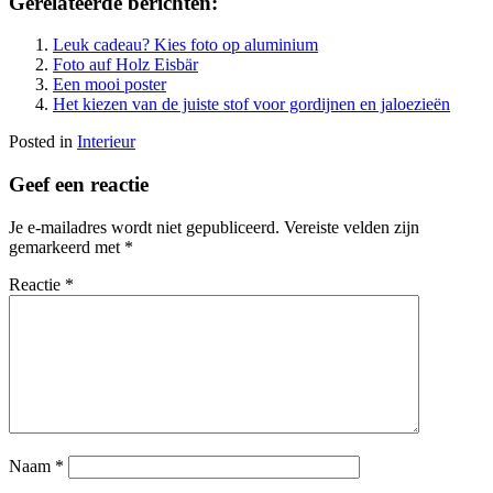
Gerelateerde berichten:
Leuk cadeau? Kies foto op aluminium
Foto auf Holz Eisbär
Een mooi poster
Het kiezen van de juiste stof voor gordijnen en jaloezieën
Posted in
Interieur
Geef een reactie
Je e-mailadres wordt niet gepubliceerd.
Vereiste velden zijn
gemarkeerd met
*
Reactie
*
Naam
*