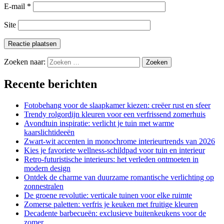
E-mail
*
Site
Zoeken naar:
Recente berichten
Fotobehang voor de slaapkamer kiezen: creëer rust en sfeer
Trendy rolgordijn kleuren voor een verfrissend zomerhuis
Avondtuin inspiratie: verlicht je tuin met warme
kaarslichtideeën
Zwart-wit accenten in monochrome interieurtrends van 2026
Kies je favoriete wellness-schildpad voor tuin en interieur
Retro-futuristische interieurs: het verleden ontmoeten in
modern design
Ontdek de charme van duurzame romantische verlichting op
zonnestralen
De groene revolutie: verticale tuinen voor elke ruimte
Zomerse paletten: verfris je keuken met fruitige kleuren
Decadente barbecueën: exclusieve buitenkeukens voor de
zomer