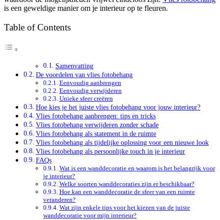
is een geweldige manier om je interieur op te fleuren.
Table of Contents
Samenvatting
De voordelen van vlies fotobehang
Eenvoudig aanbrengen
Eenvoudig verwijderen
Unieke sfeer creëren
Hoe kies je het juiste vlies fotobehang voor jouw interieur?
Vlies fotobehang aanbrengen: tips en tricks
Vlies fotobehang verwijderen zonder schade
Vlies fotobehang als statement in de ruimte
Vlies fotobehang als tijdelijke oplossing voor een nieuwe look
Vlies fotobehang als persoonlijke touch in je interieur
FAQs
Wat is een wanddecoratie en waarom is het belangrijk voor
je interieur?
Welke soorten wanddecoraties zijn er beschikbaar?
Hoe kan een wanddecoratie de sfeer van een ruimte
veranderen?
Wat zijn enkele tips voor het kiezen van de juiste
wanddecoratie voor mijn interieur?