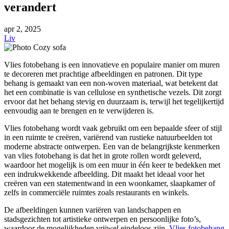
verandert
apr
2, 2025
Liv
Vlies fotobehang is een innovatieve en populaire manier om muren
te decoreren met prachtige afbeeldingen en patronen. Dit type
behang is gemaakt van een non-woven materiaal, wat betekent dat
het een combinatie is van cellulose en synthetische vezels. Dit zorgt
ervoor dat het behang stevig en duurzaam is, terwijl het tegelijkertijd
eenvoudig aan te brengen en te verwijderen is.
Vlies fotobehang wordt vaak gebruikt om een bepaalde sfeer of stijl
in een ruimte te creëren, variërend van rustieke natuurbeelden tot
moderne abstracte ontwerpen. Een van de belangrijkste kenmerken
van vlies fotobehang is dat het in grote rollen wordt geleverd,
waardoor het mogelijk is om een muur in één keer te bedekken met
een indrukwekkende afbeelding. Dit maakt het ideaal voor het
creëren van een statementwand in een woonkamer, slaapkamer of
zelfs in commerciële ruimtes zoals restaurants en winkels.
De afbeeldingen kunnen variëren van landschappen en
stadsgezichten tot artistieke ontwerpen en persoonlijke foto’s,
waardoor de mogelijkheden vrijwel eindeloos zijn.
Vlies fotobehang