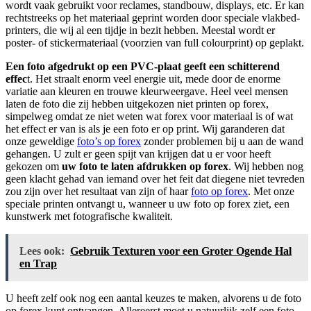
wordt vaak gebruikt voor reclames, standbouw, displays, etc. Er kan
rechtstreeks op het materiaal geprint worden door speciale vlakbed-
printers, die wij al een tijdje in bezit hebben. Meestal wordt er
poster- of stickermateriaal (voorzien van full colourprint) op geplakt.
Een foto afgedrukt op een PVC-plaat geeft een schitterend
effec
t. Het straalt enorm veel energie uit, mede door de enorme
variatie aan kleuren en trouwe kleurweergave. Heel veel mensen
laten de foto die zij hebben uitgekozen niet printen op forex,
simpelweg omdat ze niet weten wat forex voor materiaal is of wat
het effect er van is als je een foto er op print. Wij garanderen dat
onze geweldige
foto’s op forex
zonder problemen bij u aan de wand
gehangen. U zult er geen spijt van krijgen dat u er voor heeft
gekozen om
uw foto te laten afdrukken op forex
. Wij hebben nog
geen klacht gehad van iemand over het feit dat diegene niet tevreden
zou zijn over het resultaat van zijn of haar
foto op forex
. Met onze
speciale printen ontvangt u, wanneer u uw foto op forex ziet, een
kunstwerk met fotografische kwaliteit.
Lees ook:
Gebruik Texturen voor een Groter Ogende Hal
en Trap
U heeft zelf ook nog een aantal keuzes te maken, alvorens u de foto
op forex kunt ontvangen. Allereerst moet u natuurlijk zelf een foto