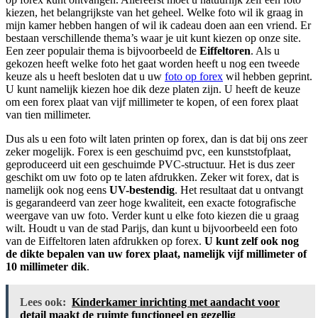
kiezen, het belangrijkste van het geheel. Welke foto wil ik graag in
mijn kamer hebben hangen of wil ik cadeau doen aan een vriend. Er
bestaan verschillende thema’s waar je uit kunt kiezen op onze site.
Een zeer populair thema is bijvoorbeeld de
Eiffeltoren
. Als u
gekozen heeft welke foto het gaat worden heeft u nog een tweede
keuze als u heeft besloten dat u uw
foto op forex
wil hebben geprint.
U kunt namelijk kiezen hoe dik deze platen zijn. U heeft de keuze
om een forex plaat van vijf millimeter te kopen, of een forex plaat
van tien millimeter.
Dus als u een foto wilt laten printen op forex, dan is dat bij ons zeer
zeker mogelijk. Forex is een geschuimd pvc, een kunststofplaat,
geproduceerd uit een geschuimde PVC-structuur. Het is dus zeer
geschikt om uw foto op te laten afdrukken. Zeker wit forex, dat is
namelijk ook nog eens
UV-bestendig
. Het resultaat dat u ontvangt
is gegarandeerd van zeer hoge kwaliteit, een exacte fotografische
weergave van uw foto. Verder kunt u elke foto kiezen die u graag
wilt. Houdt u van de stad Parijs, dan kunt u bijvoorbeeld een foto
van de Eiffeltoren laten afdrukken op forex.
U kunt zelf ook nog
de dikte bepalen van uw forex plaat, namelijk vijf millimeter of
10 millimeter dik
.
Lees ook:
Kinderkamer inrichting met aandacht voor
detail maakt de ruimte functioneel en gezellig