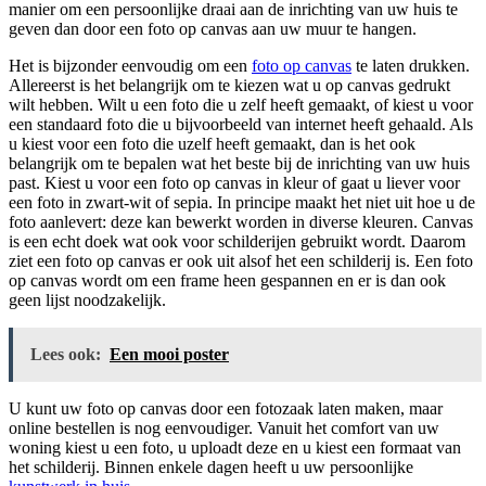
manier om een persoonlijke draai aan de inrichting van uw huis te
geven dan door een foto op canvas aan uw muur te hangen.
Het is bijzonder eenvoudig om een
foto op canvas
te laten drukken.
Allereerst is het belangrijk om te kiezen wat u op canvas gedrukt
wilt hebben. Wilt u een foto die u zelf heeft gemaakt, of kiest u voor
een standaard foto die u bijvoorbeeld van internet heeft gehaald. Als
u kiest voor een foto die uzelf heeft gemaakt, dan is het ook
belangrijk om te bepalen wat het beste bij de inrichting van uw huis
past. Kiest u voor een foto op canvas in kleur of gaat u liever voor
een foto in zwart-wit of sepia. In principe maakt het niet uit hoe u de
foto aanlevert: deze kan bewerkt worden in diverse kleuren. Canvas
is een echt doek wat ook voor schilderijen gebruikt wordt. Daarom
ziet een foto op canvas er ook uit alsof het een schilderij is. Een foto
op canvas wordt om een frame heen gespannen en er is dan ook
geen lijst noodzakelijk.
Lees ook:
Een mooi poster
U kunt uw foto op canvas door een fotozaak laten maken, maar
online bestellen is nog eenvoudiger. Vanuit het comfort van uw
woning kiest u een foto, u uploadt deze en u kiest een formaat van
het schilderij. Binnen enkele dagen heeft u uw persoonlijke