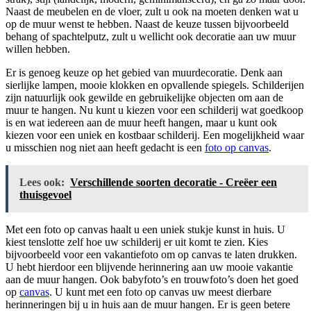
Naast de meubelen en de vloer, zult u ook na moeten denken wat u
op de muur wenst te hebben. Naast de keuze tussen bijvoorbeeld
behang of spachtelputz, zult u wellicht ook decoratie aan uw muur
willen hebben.
Er is genoeg keuze op het gebied van muurdecoratie. Denk aan
sierlijke lampen, mooie klokken en opvallende spiegels. Schilderijen
zijn natuurlijk ook gewilde en gebruikelijke objecten om aan de
muur te hangen. Nu kunt u kiezen voor een schilderij wat goedkoop
is en wat iedereen aan de muur heeft hangen, maar u kunt ook
kiezen voor een uniek en kostbaar schilderij. Een mogelijkheid waar
u misschien nog niet aan heeft gedacht is een
foto op canvas
.
Lees ook:
Verschillende soorten decoratie - Creëer een
thuisgevoel
Met een foto op canvas haalt u een uniek stukje kunst in huis. U
kiest tenslotte zelf hoe uw schilderij er uit komt te zien. Kies
bijvoorbeeld voor een vakantiefoto om op canvas te laten drukken.
U hebt hierdoor een blijvende herinnering aan uw mooie vakantie
aan de muur hangen. Ook babyfoto’s en trouwfoto’s doen het goed
op
canvas
. U kunt met een foto op canvas uw meest dierbare
herinneringen bij u in huis aan de muur hangen. Er is geen betere