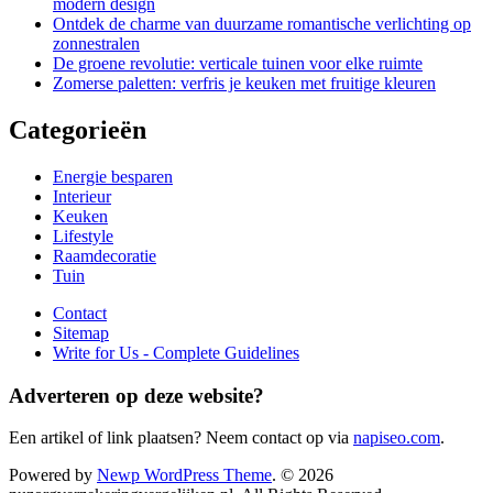
modern design
Ontdek de charme van duurzame romantische verlichting op
zonnestralen
De groene revolutie: verticale tuinen voor elke ruimte
Zomerse paletten: verfris je keuken met fruitige kleuren
Categorieën
Energie besparen
Interieur
Keuken
Lifestyle
Raamdecoratie
Tuin
Contact
Sitemap
Write for Us - Complete Guidelines
Adverteren op deze website?
Een artikel of link plaatsen? Neem contact op via
napiseo.com
.
Powered by
Newp WordPress Theme
.
© 2026