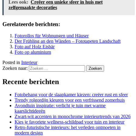
Lees ook:
Creëer een unieke sfeer in huis met
zelfgemaakte decoraties
Gerelateerde berichten:
Fotorollos für Wohnungen und Häuser
Der Frühling an den Wänden – Fototapeten Landschaft
Foto auf Holz Eisbär
Foto op aluminium
Posted in
Interieur
Zoeken naar:
Recente berichten
Fotobehang voor de slaapkamer kiezen: creëer rust en sfeer
Trendy rolgordijn kleuren voor een verfrissend zomerhuis
Avondtuin inspiratie: verlicht je tuin met warme
kaarslichtideeën
Zwart-wit accenten in monochrome interieurtrends van 2026
Kies je favoriete wellness-schildpad voor tuin en interieur
Retro-futuristische interieurs: het verleden ontmoeten in
modern design