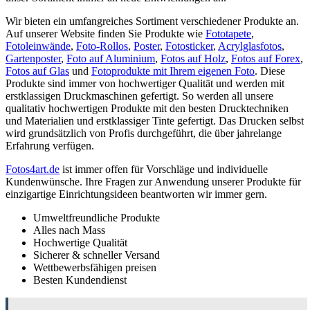
Wir bieten ein umfangreiches Sortiment verschiedener Produkte an.
Auf unserer Website finden Sie Produkte wie
Fototapete
,
Fotoleinwände
,
Foto-Rollos
,
Poster
,
Fotosticker
,
Acrylglasfotos
,
Gartenposter
,
Foto auf Aluminium
,
Fotos auf Holz
,
Fotos auf Forex
,
Fotos auf Glas
und
Fotoprodukte mit Ihrem eigenen Foto
. Diese
Produkte sind immer von hochwertiger Qualität und werden mit
erstklassigen Druckmaschinen gefertigt. So werden all unsere
qualitativ hochwertigen Produkte mit den besten Drucktechniken
und Materialien und erstklassiger Tinte gefertigt. Das Drucken selbst
wird grundsätzlich von Profis durchgeführt, die über jahrelange
Erfahrung verfügen.
Fotos4art.de
ist immer offen für Vorschläge und individuelle
Kundenwünsche. Ihre Fragen zur Anwendung unserer Produkte für
einzigartige Einrichtungsideen beantworten wir immer gern.
Umweltfreundliche Produkte
Alles nach Mass
Hochwertige Qualität
Sicherer & schneller Versand
Wettbewerbsfähigen preisen
Besten Kundendienst